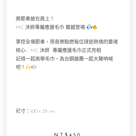
將節奏披在肩上！
MC 沐妍專屬應援毛巾 震撼登場
掌控全場節奏，用音樂點燃每位球迷熱情的靈魂
核心— MC 沐妍 專屬應援毛巾正式亮相
記得一起高舉毛巾，為台鋼雄鷹一起大聲吶喊
吧！
尺寸：100 x 29 cm
NT$
450