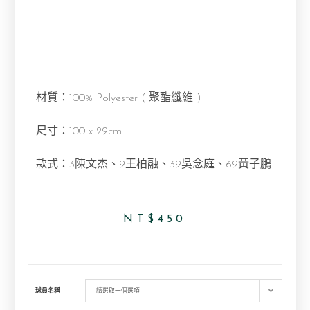
材質：100% Polyester ( 聚酯纖維 )
尺寸：100 x 29cm
款式：
3陳文杰
、9王柏融、
39吳念庭
、
69黃子鵬
NT$
450
球員名稱
請選取一個選項