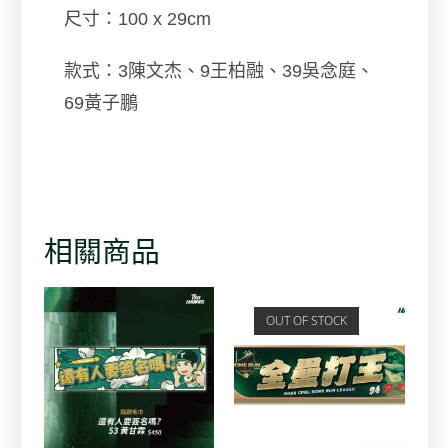
尺寸：100 x 29cm
款式：
3陳文杰
、9王柏融、
39吳念庭
、
69黃子鵬
相關商品
OUT OF STOCK