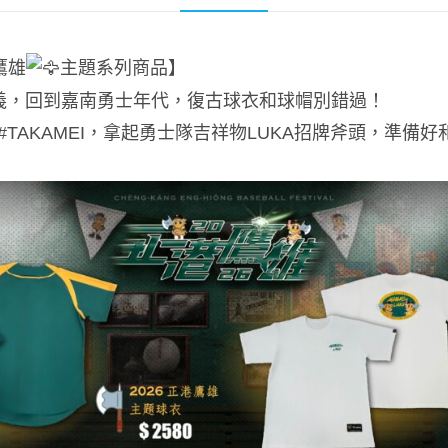
鷹雄
主題系列商品】
義，回到嘉南勇士年代，復古球衣和球帽別錯過！
#TAKAMEI
，拿起勇士隊吉祥物LUKA招牌斧頭，準備好