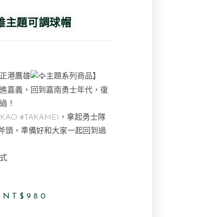
鷹雄主題可調球帽
#正港鷹雄
主題系列商品】
進嘉義，回到嘉南勇士年代，復
過！
AKAO
#TAKAMEI
，拿起勇士隊
牌斧頭，準備好和大家一起回到過
式
NT$
980