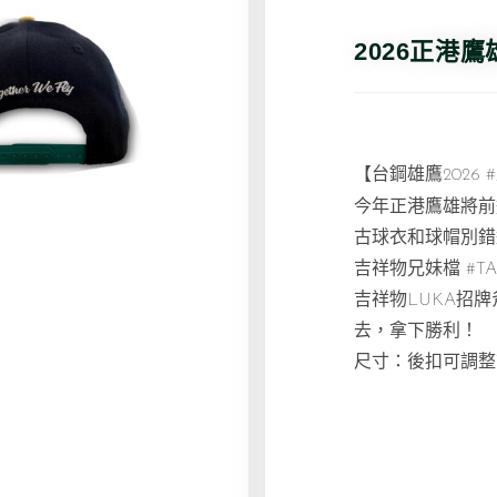
2026正港
【台鋼雄鷹2026
今年正港鷹雄將前
古球衣和球帽別錯
吉祥物兄妹檔
#T
吉祥物LUKA招
去，拿下勝利！
尺寸：後扣可調整