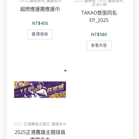
TAKAO鷹雄系列
,
鷹援毛巾
2025 鷹樂祭
,
TAKAO鷹雄系列
,
生活小物
超燃應援團應援巾
TAKAO首張同名
EP_2025
NT$
450
NT$
580
選擇規格
查看內容
2025 正港鷹雄主題日
,
鷹援毛巾
2025正港鷹雄主題球員