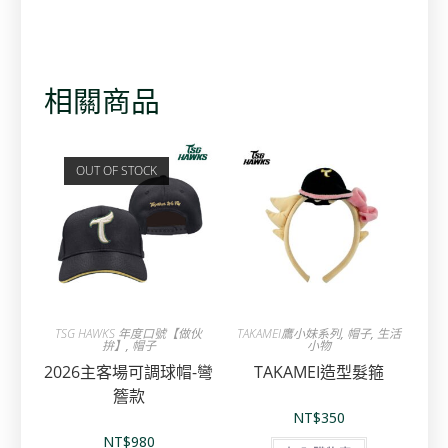
相關商品
OUT OF STOCK
TSG HAWKS 年度口號【做伙
TAKAMEI鷹小妹系列
,
帽子
,
生活
拚】
,
帽子
小物
2026主客場可調球帽-彎
TAKAMEI造型髮箍
簷款
NT$
350
NT$
980