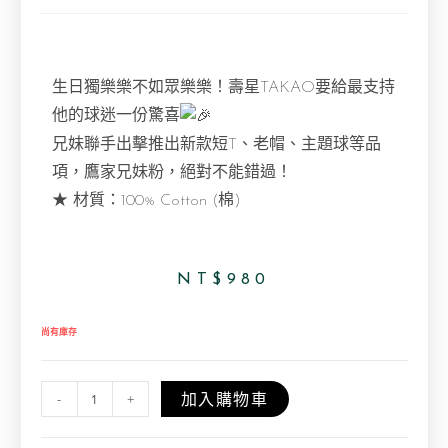
生日獨樂樂不如眾樂樂！壽星TAKAO要給最支持
他的球迷一份驚喜
兄妹聯手出擊推出新款短T、老帽、主題球等品
項，鷹家兄妹粉，絕對不能錯過！
★ 材質：100% Cotton (棉)
NT$
980
尚有庫存
加入購物車
-
+