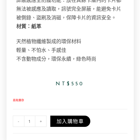
屏蔽感應全防護功能：放在其餘卡層內的卡片都
無法被感應及讀取，訊號完全屏蔽，能避免卡片
被側錄、盜刷及消磁，保障卡片的資訊安全。
材質：紙革
天然植物纖維製成的環保材料
輕量、不怕水、手感佳
不含動物成分，環保永續，綠色時尚
NT$
550
尚有庫存
加入購物車
-
+