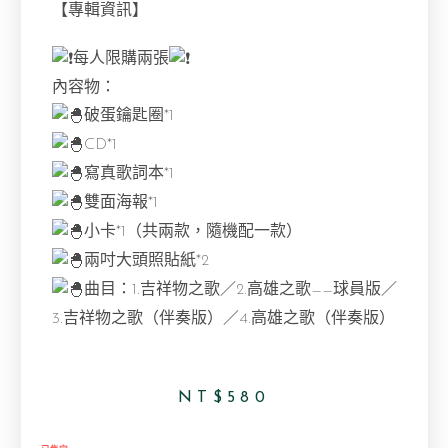
【專輯資訊】
每人限購兩張
內容物：
破蛋鑰匙圈*1
CD*1
寫真歌詞本*1
雙面海報*1
小卡*1（共兩款，隨機配一款）
兩吋大頭照貼紙*2
曲目：1.吉祥物之歌／2.高雄之歌——球員版／
3.吉祥物之歌（伴奏版）／4.高雄之歌（伴奏版）
NT$
580